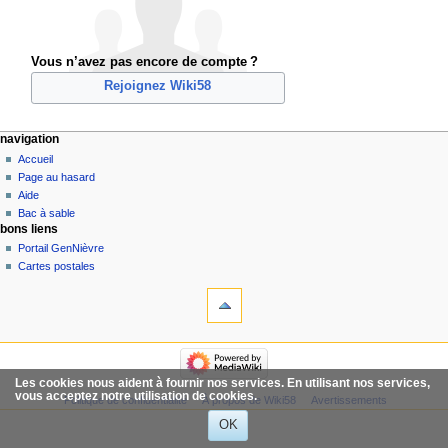
Vous n’avez pas encore de compte ?
Rejoignez Wiki58
navigation
Accueil
Page au hasard
Aide
Bac à sable
bons liens
Portail GenNièvre
Cartes postales
Les cookies nous aident à fournir nos services. En utilisant nos services,
vous acceptez notre utilisation de cookies.
Politique de confidentialité
À propos de Wiki58
Avertissements
OK