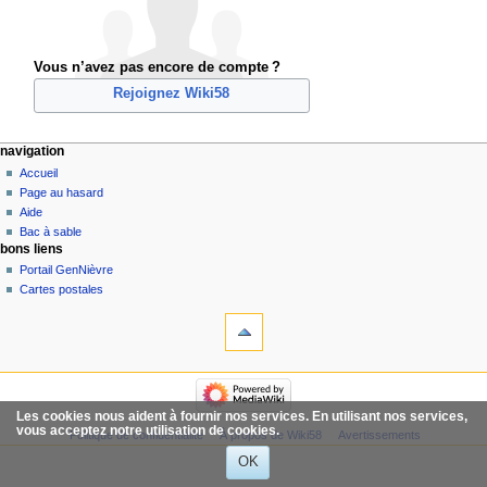
Vous n’avez pas encore de compte ?
Rejoignez Wiki58
navigation
Accueil
Page au hasard
Aide
Bac à sable
bons liens
Portail GenNièvre
Cartes postales
Les cookies nous aident à fournir nos services. En utilisant nos services,
vous acceptez notre utilisation de cookies.
Politique de confidentialité
À propos de Wiki58
Avertissements
OK