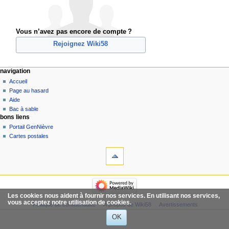
Vous n’avez pas encore de compte ?
Rejoignez Wiki58
navigation
Accueil
Page au hasard
Aide
Bac à sable
bons liens
Portail GenNièvre
Cartes postales
Les cookies nous aident à fournir nos services. En utilisant nos services,
vous acceptez notre utilisation de cookies.
Politique de confidentialité
À propos de Wiki58
Avertissements
OK