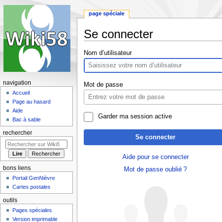
page spéciale
Se connecter
Aller
Aller
Nom d’utilisateur
à
à
la
la
navigation
recherche
navigation
Mot de passe
Accueil
Page au hasard
Aide
Garder ma session active
Bac à sable
rechercher
Se connecter
Aide pour se connecter
bons liens
Mot de passe oublié ?
Portail GenNièvre
Cartes postales
outils
Pages spéciales
Version imprimable