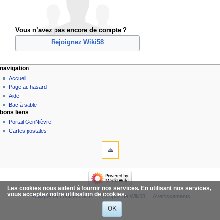
Vous n’avez pas encore de compte ?
Rejoignez Wiki58
navigation
Accueil
Page au hasard
Aide
Bac à sable
bons liens
Portail GenNièvre
Cartes postales
Les cookies nous aident à fournir nos services. En utilisant nos services,
vous acceptez notre utilisation de cookies.
Politique de confidentialité
À propos de Wiki58
Avertissements
OK