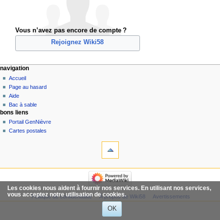
Vous n’avez pas encore de compte ?
Rejoignez Wiki58
navigation
Accueil
Page au hasard
Aide
Bac à sable
bons liens
Portail GenNièvre
Cartes postales
Les cookies nous aident à fournir nos services. En utilisant nos services,
vous acceptez notre utilisation de cookies.
Politique de confidentialité
À propos de Wiki58
Avertissements
OK