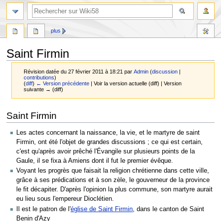
plus
Saint Firmin
Révision datée du 27 février 2011 à 18:21 par
Admin
(
discussion
|
contributions
)
(
diff
)
← Version précédente
| Voir la version actuelle (diff) | Version
suivante → (diff)
Aller
Aller
Saint Firmin
à
à
la
la
Les actes concernant la naissance, la vie, et le martyre de saint
navigation
recherche
Firmin, ont été l'objet de grandes discussions ; ce qui est certain,
c'est qu'après avoir prêché l'Évangile sur plusieurs points de la
Gaule, il se fixa à Amiens dont il fut le premier évêque.
Voyant les progrès que faisait la religion chrétienne dans cette ville,
grâce à ses prédications et à son zèle, le gouverneur de la province
le fit décapiter. D'après l'opinion la plus commune, son martyre aurait
eu lieu sous l'empereur Dioclétien.
Il est le patron de l'
église de Saint Firmin
, dans le canton de Saint
Benin d'Azy