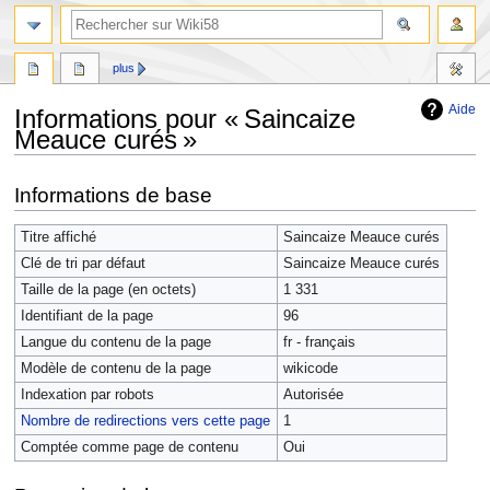
plus
Aide
Informations pour « Saincaize
Meauce curés »
Aller
Aller
Informations de base
à
à
la
la
Titre affiché
Saincaize Meauce curés
navigation
recherche
Clé de tri par défaut
Saincaize Meauce curés
Taille de la page (en octets)
1 331
Identifiant de la page
96
Langue du contenu de la page
fr - français
Modèle de contenu de la page
wikicode
Indexation par robots
Autorisée
Nombre de redirections vers cette page
1
Comptée comme page de contenu
Oui