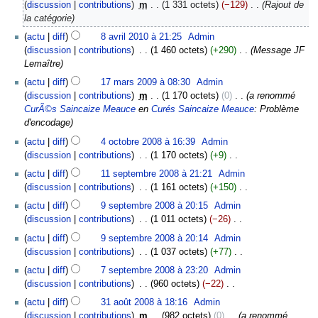
discussion
contributions
‎
m
1 331 octets
−129
‎
Rajout de
la catégorie
8
actu
diff
8 avril 2010 à 21:25
‎
Admin
avril
discussion
contributions
‎
1 460 octets
+290
‎
Message JF
2010
Lemaître
17
actu
diff
17 mars 2009 à 08:30
‎
Admin
mars
discussion
contributions
‎
m
1 170 octets
0
‎
a renommé
2009
CurÃ©s Saincaize Meauce
en
Curés Saincaize Meauce
: Problème
d'encodage
4
actu
diff
4 octobre 2008 à 16:39
‎
Admin
octobre
discussion
contributions
‎
1 170 octets
+9
‎
2008
A
11
actu
diff
11 septembre 2008 à 21:21
‎
Admin
u
septembre
discussion
contributions
‎
1 161 octets
+150
‎
c
2008
A
9
actu
diff
9 septembre 2008 à 20:15
‎
Admin
u
u
septembre
discussion
contributions
‎
1 011 octets
−26
‎
n
c
2008
A
r
actu
diff
9 septembre 2008 à 20:14
‎
Admin
u
u
é
discussion
contributions
‎
1 037 octets
+77
‎
n
c
s
A
7
r
actu
diff
7 septembre 2008 à 23:20
‎
Admin
u
u
u
septembre
é
discussion
contributions
‎
960 octets
−22
‎
n
m
c
2008
s
A
31
r
actu
diff
31 août 2008 à 18:16
‎
Admin
é
u
u
u
août
é
discussion
contributions
‎
m
982 octets
0
‎
a renommé
d