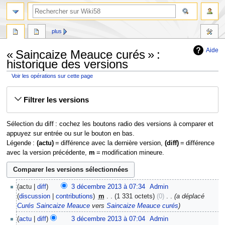
plus
Aide
« Saincaize Meauce curés » :
historique des versions
Voir les opérations sur cette page
Aller
Aller
Filtrer les versions
à
à
la
la
navigation
recherche
Sélection du diff : cochez les boutons radio des versions à comparer et
appuyez sur entrée ou sur le bouton en bas.
Légende :
(actu)
= différence avec la dernière version,
(diff)
= différence
avec la version précédente,
m
= modification mineure.
3
actu
diff
3 décembre 2013 à 07:34
‎
Admin
décembre
discussion
contributions
‎
m
1 331 octets
0
‎
a déplacé
2013
Curés Saincaize Meauce
vers
Saincaize Meauce curés
actu
diff
3 décembre 2013 à 07:04
‎
Admin