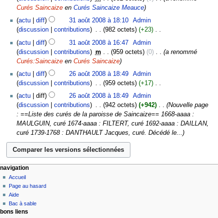
n
m
c
2008
s
Curés Saincaize
en
Curés Saincaize Meauce
e
r
é
u
u
s
é
actu
diff
31 août 2008 à 18:10
‎
Admin
d
n
m
m
s
discussion
contributions
‎
982 octets
+23
‎
e
r
é
o
u
A
s
é
actu
diff
31 août 2008 à 16:47
‎
Admin
d
d
m
u
m
s
discussion
contributions
‎
m
959 octets
0
‎
a renommé
e
i
é
c
o
u
Curés:Saincaize
en
Curés Saincaize
s
f
d
u
d
m
26
m
i
actu
diff
26 août 2008 à 18:49
‎
Admin
e
n
i
é
août
o
c
discussion
contributions
‎
959 octets
+17
‎
s
r
f
d
2008
d
a
A
m
é
i
actu
diff
26 août 2008 à 18:49
‎
Admin
e
i
t
u
o
s
c
discussion
contributions
‎
942 octets
+942
‎
Nouvelle page
s
f
i
c
d
u
a
: ==Liste des curés de la paroisse de Saincaize== 1668-aaaa :
m
i
o
u
i
m
t
MAULGUIN, curé 1674-aaaa : FILTERT, curé 1692-aaaa : DAILLAN,
o
c
n
n
f
é
i
curé 1739-1768 : DANTHAULT Jacques, curé. Décédé le...
d
a
s
r
i
d
o
i
t
é
c
e
n
f
i
s
a
s
s
i
o
u
t
m
navigation
c
n
m
i
o
Accueil
a
s
é
o
Page au hasard
d
t
d
n
Aide
i
i
e
s
Bac à sable
f
o
bons liens
s
i
n