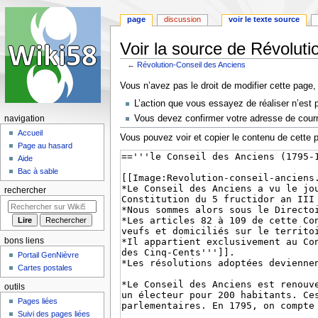
page
discussion
voir le texte source
Voir la source de Révolut
←
Révolution-Conseil des Anciens
Aller
Aller
Vous n’avez pas le droit de modifier cette page, 
à
à
L’action que vous essayez de réaliser n’est 
la
la
Vous devez confirmer votre adresse de courrie
navigation
navigation
recherche
Accueil
Vous pouvez voir et copier le contenu de cette 
Page au hasard
Aide
Bac à sable
rechercher
bons liens
Portail GenNièvre
Cartes postales
outils
Pages liées
Suivi des pages liées