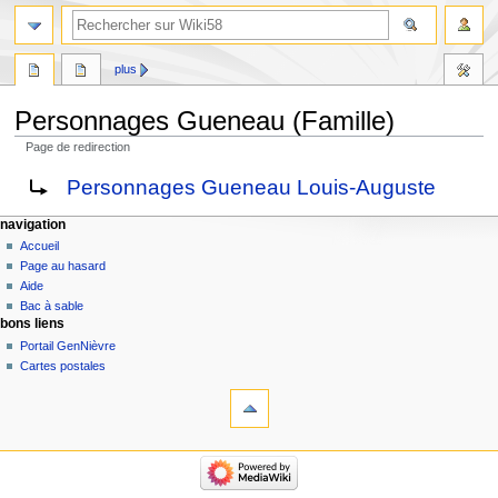
plus
Personnages Gueneau (Famille)
Page de redirection
Aller
Aller
Rediriger vers :
Personnages Gueneau Louis-Auguste
à
à
la
la
navigation
navigation
recherche
Accueil
Page au hasard
Aide
Bac à sable
bons liens
Portail GenNièvre
Cartes postales