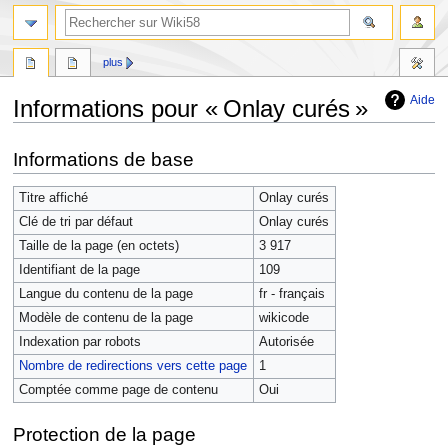
plus
Aide
Informations pour « Onlay curés »
Aller
Aller
Informations de base
à
à
la
la
Titre affiché
Onlay curés
navigation
recherche
Clé de tri par défaut
Onlay curés
Taille de la page (en octets)
3 917
Identifiant de la page
109
Langue du contenu de la page
fr - français
Modèle de contenu de la page
wikicode
Indexation par robots
Autorisée
Nombre de redirections vers cette page
1
Comptée comme page de contenu
Oui
Protection de la page