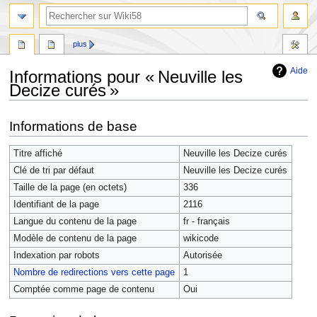
plus
Aide
Informations pour « Neuville les
Decize curés »
Aller
Aller
Informations de base
à
à
la
la
Titre affiché
Neuville les Decize curés
navigation
recherche
Clé de tri par défaut
Neuville les Decize curés
Taille de la page (en octets)
336
Identifiant de la page
2116
Langue du contenu de la page
fr - français
Modèle de contenu de la page
wikicode
Indexation par robots
Autorisée
Nombre de redirections vers cette page
1
Comptée comme page de contenu
Oui