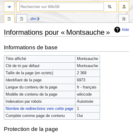
plus
Aide
Informations pour « Montsauche »
Aller
Aller
Informations de base
à
à
la
la
Titre affiché
Montsauche
navigation
recherche
Clé de tri par défaut
Montsauche
Taille de la page (en octets)
2 368
Identifiant de la page
6973
Langue du contenu de la page
fr - français
Modèle de contenu de la page
wikicode
Indexation par robots
Autorisée
Nombre de redirections vers cette page
1
Comptée comme page de contenu
Oui
Protection de la page