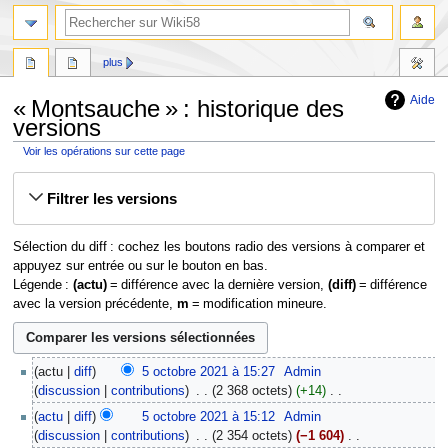
plus
Aide
« Montsauche » : historique des
versions
Voir les opérations sur cette page
Aller
Aller
Filtrer les versions
à
à
la
la
navigation
recherche
Sélection du diff : cochez les boutons radio des versions à comparer et
appuyez sur entrée ou sur le bouton en bas.
Légende :
(actu)
= différence avec la dernière version,
(diff)
= différence
avec la version précédente,
m
= modification mineure.
5
actu
diff
5 octobre 2021 à 15:27
‎
Admin
octobre
discussion
contributions
‎
2 368 octets
+14
‎
2021
A
actu
diff
5 octobre 2021 à 15:12
‎
Admin
u
discussion
contributions
‎
2 354 octets
−1 604
‎
c