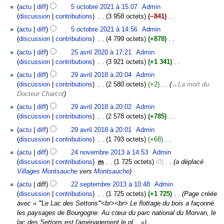
A
actu
diff
5 octobre 2021 à 15:07
‎
Admin
u
u
discussion
contributions
‎
3 958 octets
−841
‎
n
c
A
r
actu
diff
5 octobre 2021 à 14:56
‎
Admin
u
u
é
discussion
contributions
‎
4 799 octets
+878
‎
n
c
s
A
25
r
actu
diff
25 avril 2020 à 17:21
‎
Admin
u
u
u
avril
é
discussion
contributions
‎
3 921 octets
+1 341
‎
n
m
c
2020
s
A
29
r
actu
diff
29 avril 2018 à 20:04
‎
Admin
é
u
u
u
avril
é
discussion
contributions
‎
2 580 octets
+2
‎
→‎La mort du
d
n
m
c
2018
s
Docteur Charcot
e
r
é
u
u
s
é
actu
diff
29 avril 2018 à 20:02
‎
Admin
d
n
m
m
s
discussion
contributions
‎
2 578 octets
+785
‎
e
r
é
o
u
A
s
é
actu
diff
29 avril 2018 à 20:01
‎
Admin
d
d
m
u
m
s
discussion
contributions
‎
1 793 octets
+68
‎
e
i
é
c
o
u
A
24
s
f
actu
diff
24 novembre 2013 à 14:53
‎
Admin
d
u
d
m
u
novembre
m
i
discussion
contributions
‎
m
1 725 octets
0
‎
a déplacé
e
n
i
é
c
2013
o
c
Villages Montsauche
vers
Montsauche
s
r
f
d
u
d
a
22
m
é
i
actu
diff
22 septembre 2013 à 10:48
‎
Admin
e
n
i
t
septembre
o
s
c
discussion
contributions
‎
1 725 octets
+1 725
‎
Page créée
s
r
f
i
2013
d
u
a
avec « '''Le Lac des Settons'''<br><br> Le flottage du bois a façonné
m
é
i
o
i
m
t
les paysages de Bourgogne. Au cœur du parc national du Morvan, le
o
s
c
n
f
é
i
lac des Settons est l'aménagement le pl... »
d