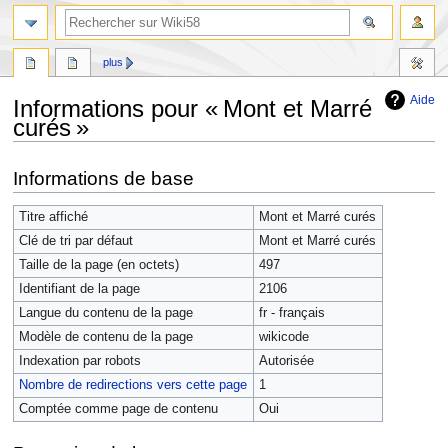
plus
Aide
Informations pour « Mont et Marré
curés »
Aller
Aller
Informations de base
à
à
la
la
Titre affiché
Mont et Marré curés
navigation
recherche
Clé de tri par défaut
Mont et Marré curés
Taille de la page (en octets)
497
Identifiant de la page
2106
Langue du contenu de la page
fr - français
Modèle de contenu de la page
wikicode
Indexation par robots
Autorisée
Nombre de redirections vers cette page
1
Comptée comme page de contenu
Oui