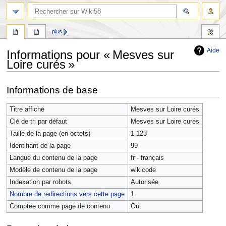
plus
Aide
Informations pour « Mesves sur
Loire curés »
Aller
Aller
Informations de base
à
à
la
la
Titre affiché
Mesves sur Loire curés
navigation
recherche
Clé de tri par défaut
Mesves sur Loire curés
Taille de la page (en octets)
1 123
Identifiant de la page
99
Langue du contenu de la page
fr - français
Modèle de contenu de la page
wikicode
Indexation par robots
Autorisée
Nombre de redirections vers cette page
1
Comptée comme page de contenu
Oui