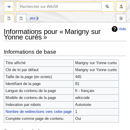
plus
Aide
Informations pour « Marigny sur
Yonne curés »
Aller
Aller
Informations de base
à
à
la
la
Titre affiché
Marigny sur Yonne curés
navigation
recherche
Clé de tri par défaut
Marigny sur Yonne curés
Taille de la page (en octets)
445
Identifiant de la page
81
Langue du contenu de la page
fr - français
Modèle de contenu de la page
wikicode
Indexation par robots
Autorisée
Nombre de redirections vers cette page
1
Comptée comme page de contenu
Oui