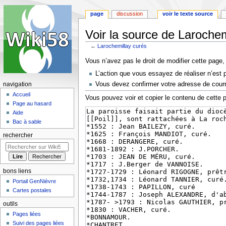
page
discussion
voir le texte source
Voir la source de Larochem
←
Larochemillay curés
Aller
Aller
Vous n’avez pas le droit de modifier cette page, 
à
à
L’action que vous essayez de réaliser n’est 
la
la
Vous devez confirmer votre adresse de courrie
navigation
navigation
recherche
Accueil
Vous pouvez voir et copier le contenu de cette 
Page au hasard
Aide
Bac à sable
rechercher
bons liens
Portail GenNièvre
Cartes postales
outils
Pages liées
Suivi des pages liées