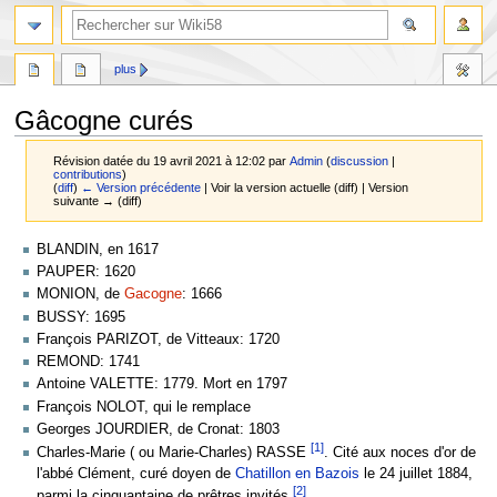
plus
Gâcogne curés
Révision datée du 19 avril 2021 à 12:02 par
Admin
(
discussion
|
contributions
)
(
diff
)
← Version précédente
| Voir la version actuelle (diff) | Version
suivante → (diff)
Aller
Aller
BLANDIN, en 1617
à
à
PAUPER: 1620
la
la
MONION, de
Gacogne
: 1666
navigation
recherche
BUSSY: 1695
François PARIZOT, de Vitteaux: 1720
REMOND: 1741
Antoine VALETTE: 1779. Mort en 1797
François NOLOT, qui le remplace
Georges JOURDIER, de Cronat: 1803
[1]
Charles-Marie ( ou Marie-Charles) RASSE
. Cité aux noces d'or de
l'abbé Clément, curé doyen de
Chatillon en Bazois
le 24 juillet 1884,
[2]
parmi la cinquantaine de prêtres invités.