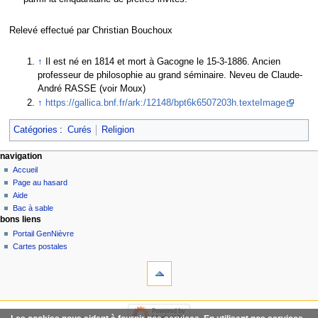
Relevé effectué par Christian Bouchoux
↑
Il est né en 1814 et mort à Gacogne le 15-3-1886. Ancien
professeur de philosophie au grand séminaire. Neveu de Claude-
André RASSE (voir Moux)
↑
https://gallica.bnf.fr/ark:/12148/bpt6k6507203h.texteImage
Catégories
:
Curés
Religion
navigation
Accueil
Page au hasard
Aide
Bac à sable
bons liens
Portail GenNièvre
Cartes postales