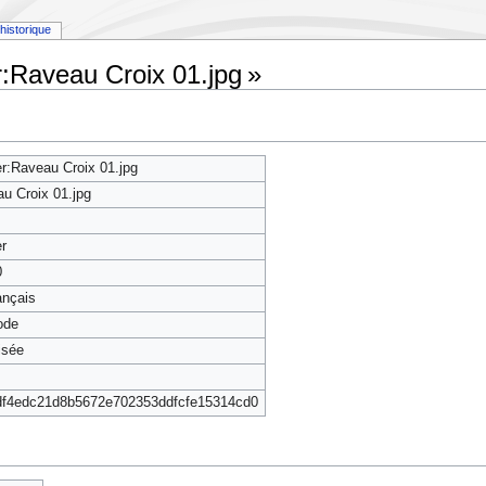
historique
r:Raveau Croix 01.jpg »
er:Raveau Croix 01.jpg
u Croix 01.jpg
er
0
rançais
ode
isée
df4edc21d8b5672e702353ddfcfe15314cd0