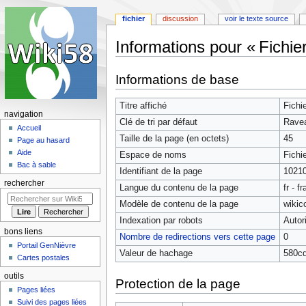
fichier
discussion
voir le texte source
Informations pour « Fichie
Aller
Aller
Informations de base
à
à
la
la
Titre affiché
Fichi
navigation
recherche
navigation
Clé de tri par défaut
Ravea
Accueil
Taille de la page (en octets)
45
Page au hasard
Aide
Espace de noms
Fichi
Bac à sable
Identifiant de la page
1021
rechercher
Langue du contenu de la page
fr - f
Modèle de contenu de la page
wikic
Indexation par robots
Autor
bons liens
Nombre de redirections vers cette page
0
Portail GenNièvre
Valeur de hachage
580c
Cartes postales
outils
Protection de la page
Pages liées
Suivi des pages liées