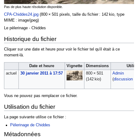
Pas de plus haute résolution disponible.
CPA-Chiddes24.jpg
‎
(800 × 501 pixels, taille du fichier : 142 kio, type
MIME :
image/jpeg
)
Le pèlerinage - Chiddes
Historique du fichier
Cliquer sur une date et heure pour voir le fichier tel qu'il était à ce
moment-là.
Date et heure
Vignette
Dimensions
Utilis
actuel
30 janvier 2011 à 17:57
800 × 501
Admin
(142 kio)
(
discussion
|
c
Vous ne pouvez pas remplacer ce fichier.
Utilisation du fichier
La page suivante utilise ce fichier :
Pèlerinage de Chiddes
Métadonnées