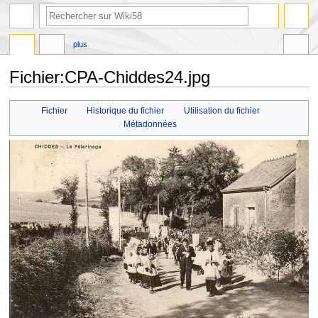
plus
Fichier
:
CPA-Chiddes24.jpg
Aller
Aller
Fichier
Historique du fichier
Utilisation du fichier
à
à
Métadonnées
la
la
navigation
recherche