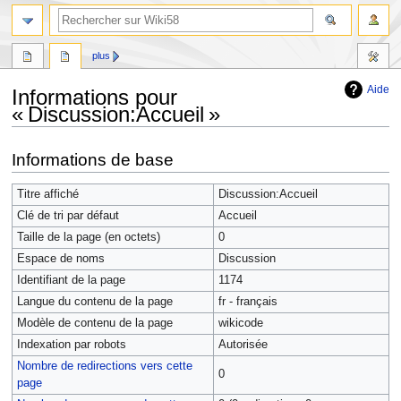
plus
Aide
Informations pour
« Discussion:Accueil »
Aller
Aller
Informations de base
à
à
la
la
Titre affiché
Discussion:Accueil
navigation
recherche
Clé de tri par défaut
Accueil
Taille de la page (en octets)
0
Espace de noms
Discussion
Identifiant de la page
1174
Langue du contenu de la page
fr - français
Modèle de contenu de la page
wikicode
Indexation par robots
Autorisée
Nombre de redirections vers cette
0
page