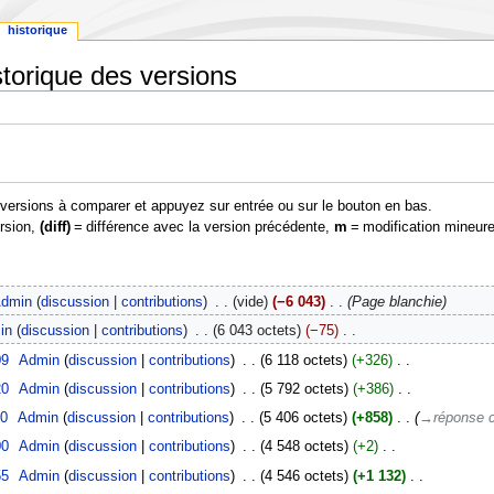
historique
storique des versions
s versions à comparer et appuyez sur entrée ou sur le bouton en bas.
ersion,
(diff)
= différence avec la version précédente,
m
= modification mineure
dmin
discussion
contributions
‎
vide
−6 043
‎
Page blanchie
in
discussion
contributions
‎
6 043 octets
−75
‎
09
‎
Admin
discussion
contributions
‎
6 118 octets
+326
‎
20
‎
Admin
discussion
contributions
‎
5 792 octets
+386
‎
00
‎
Admin
discussion
contributions
‎
5 406 octets
+858
‎
→‎réponse co
00
‎
Admin
discussion
contributions
‎
4 548 octets
+2
‎
55
‎
Admin
discussion
contributions
‎
4 546 octets
+1 132
‎