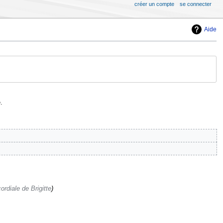
créer un compte
se connecter
Aide
.
rdiale de Brigitte