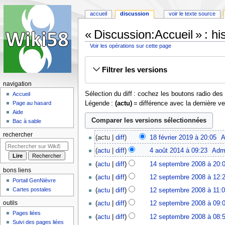
accueil
discussion
voir le texte source
« Discussion:Accueil » : hi
Voir les opérations sur cette page
Aller
Aller
Filtrer les versions
à
à
la
la
navigation
navigation
recherche
Sélection du diff : cochez les boutons radio de
Accueil
Légende :
(actu)
= différence avec la dernière v
Page au hasard
Aide
Bac à sable
18
rechercher
actu
diff
18 février 2019 à 20:05
‎
A
février
4
actu
diff
4 août 2014 à 09:23
‎
Adm
2019
août
A
14
actu
diff
14 septembre 2008 à 20:
2014
u
septembre
bons liens
A
12
actu
diff
12 septembre 2008 à 12:
c
2008
Portail GenNièvre
u
septembre
A
u
Cartes postales
actu
diff
12 septembre 2008 à 11:
c
2008
u
n
u
outils
actu
diff
12 septembre 2008 à 09:
c
r
n
A
Pages liées
u
actu
diff
12 septembre 2008 à 08:
é
r
u
Suivi des pages liées
n