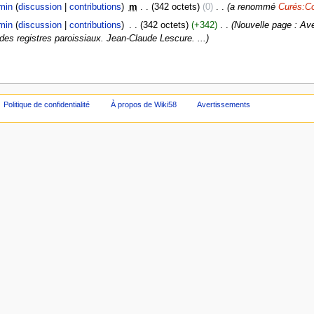
min
discussion
contributions
‎
m
342 octets
0
‎
a renommé
Curés:Co
min
discussion
contributions
‎
342 octets
+342
‎
Nouvelle page : Aver
 des registres paroissiaux. Jean-Claude Lescure. ...
Politique de confidentialité
À propos de Wiki58
Avertissements