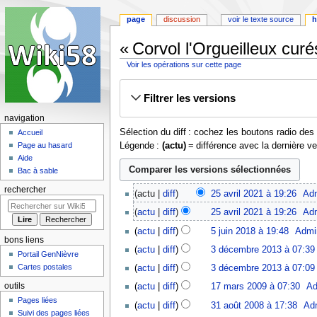
page
discussion
voir le texte source
h
« Corvol l'Orgueilleux curé
Voir les opérations sur cette page
Aller
Aller
Filtrer les versions
à
à
la
la
navigation
navigation
recherche
Sélection du diff : cochez les boutons radio de
Accueil
Légende :
(actu)
= différence avec la dernière v
Page au hasard
Aide
Bac à sable
25
rechercher
actu
diff
25 avril 2021 à 19:26
‎
Ad
avril
A
actu
diff
25 avril 2021 à 19:26
‎
Ad
2021
u
A
5
actu
diff
5 juin 2018 à 19:48
‎
Admi
c
u
juin
bons liens
A
3
u
actu
diff
3 décembre 2013 à 07:39
c
2018
Portail GenNièvre
u
décembre
n
u
Cartes postales
actu
diff
3 décembre 2013 à 07:09
c
2013
r
n
17
u
outils
actu
diff
17 mars 2009 à 07:30
‎
Ad
é
r
mars
n
31
s
Pages liées
actu
diff
31 août 2008 à 17:38
‎
Ad
é
2009
r
Suivi des pages liées
août
u