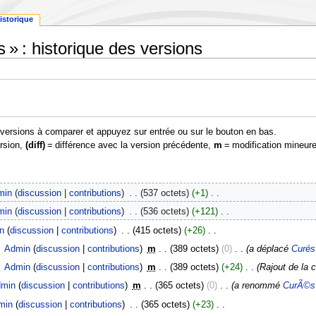
istorique
s » : historique des versions
s versions à comparer et appuyez sur entrée ou sur le bouton en bas.
ersion,
(diff)
= différence avec la version précédente,
m
= modification mineure
min
discussion
contributions
‎
537 octets
+1
‎
min
discussion
contributions
‎
536 octets
+121
‎
n
discussion
contributions
‎
415 octets
+26
‎
‎
Admin
discussion
contributions
‎
m
389 octets
0
‎
a déplacé
Curés 
‎
Admin
discussion
contributions
‎
m
389 octets
+24
‎
Rajout de la c
min
discussion
contributions
‎
m
365 octets
0
‎
a renommé
CurÃ©s 
min
discussion
contributions
‎
365 octets
+23
‎