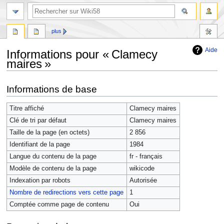
plus
Aide
Informations pour « Clamecy
maires »
Aller
Aller
Informations de base
à
à
la
la
Titre affiché
Clamecy maires
navigation
recherche
Clé de tri par défaut
Clamecy maires
Taille de la page (en octets)
2 856
Identifiant de la page
1984
Langue du contenu de la page
fr - français
Modèle de contenu de la page
wikicode
Indexation par robots
Autorisée
Nombre de redirections vers cette page
1
Comptée comme page de contenu
Oui