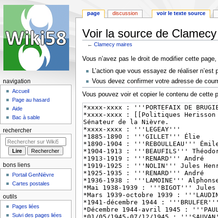
page
discussion
voir le texte source
Voir la source de Clamecy
←
Clamecy maires
Aller
Aller
Vous n’avez pas le droit de modifier cette page, 
à
à
L’action que vous essayez de réaliser n’est 
la
la
Vous devez confirmer votre adresse de courrie
navigation
navigation
recherche
Accueil
Vous pouvez voir et copier le contenu de cette 
Page au hasard
Aide
Bac à sable
rechercher
bons liens
Portail GenNièvre
Cartes postales
outils
Pages liées
Suivi des pages liées