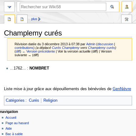
plus
Champlemy curés
Révision datée du 3 décembre 2013 à 07:38 par
Admin
(
discussion
|
contributions
)
(a déplacé
Curés Champlemy
vers
Champlemy curés
)
(
diff
)
← Version précédente
| Voir la version actuelle (diff) | Version
suivante → (diff)
Aller
Aller
...1762... :
NOMBRET
à
à
la
la
navigation
recherche
Liste mise à jour grâce aux dépouillements des bénévoles de
GenNièvre
Catégories
:
Curés
Religion
navigation
Accueil
Page au hasard
Aide
Bac à sable