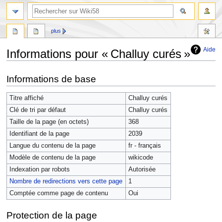
plus
Aide
Informations pour « Challuy curés »
Aller
Aller
Informations de base
à
à
la
la
Titre affiché
Challuy curés
navigation
recherche
Clé de tri par défaut
Challuy curés
Taille de la page (en octets)
368
Identifiant de la page
2039
Langue du contenu de la page
fr - français
Modèle de contenu de la page
wikicode
Indexation par robots
Autorisée
Nombre de redirections vers cette page
1
Comptée comme page de contenu
Oui
Protection de la page