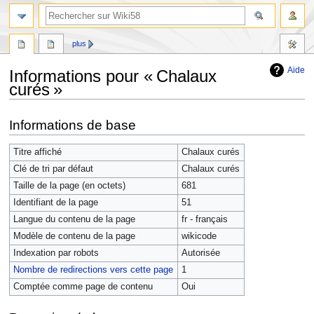
plus
Aide
Informations pour « Chalaux
curés »
Aller
Aller
Informations de base
à
à
la
la
Titre affiché
Chalaux curés
navigation
recherche
Clé de tri par défaut
Chalaux curés
Taille de la page (en octets)
681
Identifiant de la page
51
Langue du contenu de la page
fr - français
Modèle de contenu de la page
wikicode
Indexation par robots
Autorisée
Nombre de redirections vers cette page
1
Comptée comme page de contenu
Oui