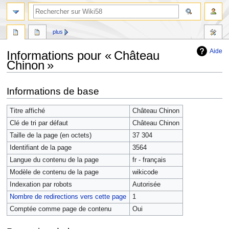
plus
Aide
Informations pour « Château
Chinon »
Aller
Aller
Informations de base
à
à
la
la
Titre affiché
Château Chinon
navigation
recherche
Clé de tri par défaut
Château Chinon
Taille de la page (en octets)
37 304
Identifiant de la page
3564
Langue du contenu de la page
fr - français
Modèle de contenu de la page
wikicode
Indexation par robots
Autorisée
Nombre de redirections vers cette page
1
Comptée comme page de contenu
Oui