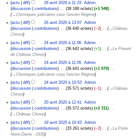
actu
diff
28 avril 2020 à 11:33
‎
Admin
discussion
contributions
‎
38 188 octets
+1 548
‎
→‎Chroniques judiciaires sous l'ancien Régime
26
actu
diff
26 avril 2020 à 13:07
‎
Admin
avril
discussion
contributions
‎
36 640 octets
−2
‎
→‎Château
2020
Chinon
24
actu
diff
24 avril 2020 à 11:06
‎
Admin
avril
discussion
contributions
‎
36 642 octets
+1
‎
→‎Le Prieuré
2020
de Château Chinon
actu
diff
24 avril 2020 à 11:05
‎
Admin
discussion
contributions
‎
36 641 octets
+1 070
‎
→‎Chroniques judiciaires sous l'ancien Régime
actu
diff
24 avril 2020 à 10:53
‎
Admin
discussion
contributions
‎
35 571 octets
−1
‎
→‎Château
Chinon
20
actu
diff
20 avril 2020 à 12:41
‎
Admin
avril
discussion
contributions
‎
35 572 octets
+2 311
‎
2020
→‎Château Chinon
19
actu
diff
19 avril 2020 à 10:43
‎
Admin
avril
discussion
contributions
‎
33 261 octets
−2
‎
→‎La Porte
2020
Notre-Dame - 1930