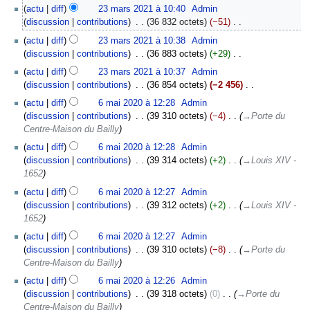
2021
A
actu
diff
23 mars 2021 à 10:40
‎
Admin
u
discussion
contributions
‎
36 832 octets
−51
‎
c
A
actu
diff
23 mars 2021 à 10:38
‎
Admin
u
u
discussion
contributions
‎
36 883 octets
+29
‎
n
c
A
r
actu
diff
23 mars 2021 à 10:37
‎
Admin
u
u
é
discussion
contributions
‎
36 854 octets
−2 456
‎
n
c
s
A
6
r
actu
diff
6 mai 2020 à 12:28
‎
Admin
u
u
u
mai
é
discussion
contributions
‎
39 310 octets
−4
‎
→‎Porte du
n
m
c
2020
s
Centre-Maison du Bailly
r
é
u
u
é
actu
diff
6 mai 2020 à 12:28
‎
Admin
d
n
m
s
discussion
contributions
‎
39 314 octets
+2
‎
→‎Louis XIV -
e
r
é
u
1652
s
é
d
m
m
s
actu
diff
6 mai 2020 à 12:27
‎
Admin
e
é
o
u
discussion
contributions
‎
39 312 octets
+2
‎
→‎Louis XIV -
s
d
d
m
1652
m
e
i
é
o
actu
diff
6 mai 2020 à 12:27
‎
Admin
s
f
d
d
discussion
contributions
‎
39 310 octets
−8
‎
→‎Porte du
m
i
e
i
Centre-Maison du Bailly
o
c
s
f
d
a
actu
diff
6 mai 2020 à 12:26
‎
Admin
m
i
i
t
discussion
contributions
‎
39 318 octets
0
‎
→‎Porte du
o
c
f
i
Centre-Maison du Bailly
d