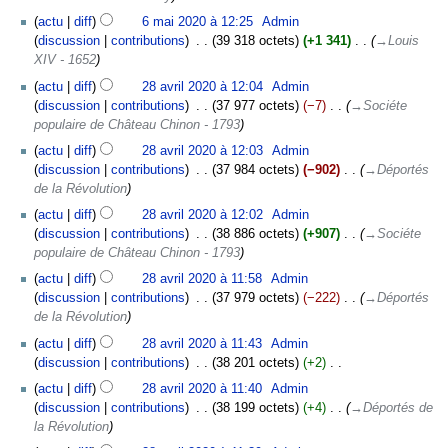
a
i
o
i
t
actu
diff
6 mai 2020 à 12:25
‎
Admin
c
n
f
i
discussion
contributions
‎
39 318 octets
+1 341
‎
→‎Louis
a
s
i
o
XIV - 1652
t
c
n
28
i
actu
diff
28 avril 2020 à 12:04
‎
Admin
a
s
avril
o
discussion
contributions
‎
37 977 octets
−7
‎
→‎Sociéte
t
2020
n
populaire de Château Chinon - 1793
i
s
o
actu
diff
28 avril 2020 à 12:03
‎
Admin
n
discussion
contributions
‎
37 984 octets
−902
‎
→‎Déportés
s
de la Révolution
actu
diff
28 avril 2020 à 12:02
‎
Admin
discussion
contributions
‎
38 886 octets
+907
‎
→‎Sociéte
populaire de Château Chinon - 1793
actu
diff
28 avril 2020 à 11:58
‎
Admin
discussion
contributions
‎
37 979 octets
−222
‎
→‎Déportés
de la Révolution
actu
diff
28 avril 2020 à 11:43
‎
Admin
discussion
contributions
‎
38 201 octets
+2
‎
A
actu
diff
28 avril 2020 à 11:40
‎
Admin
u
discussion
contributions
‎
38 199 octets
+4
‎
→‎Déportés de
c
la Révolution
u