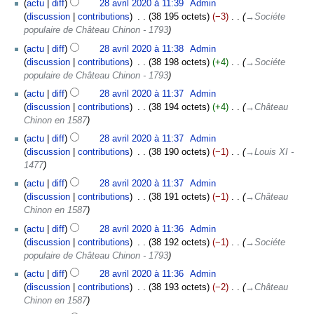
actu
diff
28 avril 2020 à 11:39
‎
Admin
n
discussion
contributions
‎
38 195 octets
−3
‎
→‎Sociéte
r
populaire de Château Chinon - 1793
é
s
actu
diff
28 avril 2020 à 11:38
‎
Admin
u
discussion
contributions
‎
38 198 octets
+4
‎
→‎Sociéte
m
populaire de Château Chinon - 1793
é
actu
diff
28 avril 2020 à 11:37
‎
Admin
d
discussion
contributions
‎
38 194 octets
+4
‎
→‎Château
e
Chinon en 1587
s
actu
diff
28 avril 2020 à 11:37
‎
Admin
m
discussion
contributions
‎
38 190 octets
−1
‎
→‎Louis XI -
o
1477
d
i
actu
diff
28 avril 2020 à 11:37
‎
Admin
f
discussion
contributions
‎
38 191 octets
−1
‎
→‎Château
i
Chinon en 1587
c
actu
diff
28 avril 2020 à 11:36
‎
Admin
a
discussion
contributions
‎
38 192 octets
−1
‎
→‎Sociéte
t
populaire de Château Chinon - 1793
i
o
actu
diff
28 avril 2020 à 11:36
‎
Admin
n
discussion
contributions
‎
38 193 octets
−2
‎
→‎Château
s
Chinon en 1587