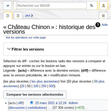
plus
Aide
« Château Chinon » : historique des
versions
Voir les opérations sur cette page
Aller
Aller
Filtrer les versions
à
à
la
la
navigation
recherche
Sélection du diff : cochez les boutons radio des versions à comparer et
appuyez sur entrée ou sur le bouton en bas.
Légende :
(actu)
= différence avec la dernière version,
(diff)
= différence
avec la version précédente,
m
= modification mineure.
(
les plus récentes
|
les plus anciennes
) Voir (
50 plus récentes
|
50 plus
anciennes
) (
20
|
50
|
100
|
250
|
500
)
23
actu
diff
23 mars 2021 à 12:24
‎
Admin
mars
discussion
contributions
‎
37 304 octets
+472
‎