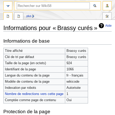
plus
Aide
Informations pour « Brassy curés »
Aller
Aller
Informations de base
à
à
la
la
Titre affiché
Brassy curés
navigation
recherche
Clé de tri par défaut
Brassy curés
Taille de la page (en octets)
924
Identifiant de la page
1066
Langue du contenu de la page
fr - français
Modèle de contenu de la page
wikicode
Indexation par robots
Autorisée
Nombre de redirections vers cette page
1
Comptée comme page de contenu
Oui
Protection de la page