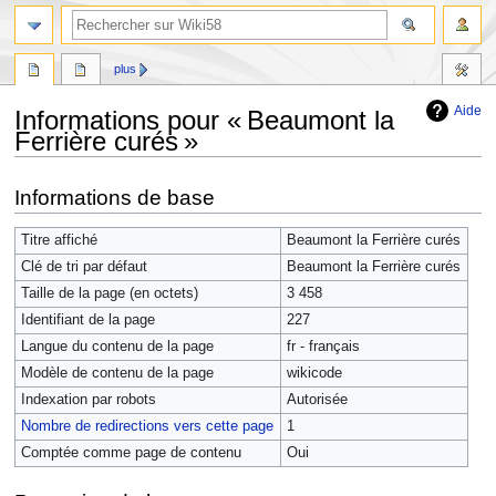
plus
Aide
Informations pour « Beaumont la
Ferrière curés »
Aller
Aller
Informations de base
à
à
la
la
Titre affiché
Beaumont la Ferrière curés
navigation
recherche
Clé de tri par défaut
Beaumont la Ferrière curés
Taille de la page (en octets)
3 458
Identifiant de la page
227
Langue du contenu de la page
fr - français
Modèle de contenu de la page
wikicode
Indexation par robots
Autorisée
Nombre de redirections vers cette page
1
Comptée comme page de contenu
Oui