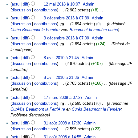
2018
A
12
actu
diff
12 mai 2018 à 10:07
‎
Admin
u
u
mai
discussion
contributions
‎
2 902 octets
+8
‎
n
c
2018
A
3
r
actu
diff
3 décembre 2013 à 07:39
‎
Admin
u
u
décembre
é
discussion
contributions
‎
m
2 894 octets
0
‎
a déplacé
n
c
2013
s
Curés Beaumont la Ferrière
vers
Beaumont la Ferrière curés
r
u
u
é
actu
diff
3 décembre 2013 à 07:09
‎
Admin
n
m
s
discussion
contributions
‎
m
2 894 octets
+24
‎
Rajout de
r
é
u
la catégorie
é
d
m
8
s
actu
diff
8 avril 2010 à 21:45
‎
Admin
e
é
avril
u
discussion
contributions
‎
2 870 octets
+107
‎
Message JF
s
d
2010
m
Lemaître
m
e
é
o
actu
diff
8 avril 2010 à 21:36
‎
Admin
s
d
d
discussion
contributions
‎
2 763 octets
+168
‎
Message JF
m
e
i
Lemaître
o
s
f
17
d
actu
diff
17 mars 2009 à 07:27
‎
Admin
m
i
mars
i
discussion
contributions
‎
m
2 595 octets
0
‎
a renommé
o
c
2009
f
CurÃ©s Beaumont la FerriÃ¨re
en
Curés Beaumont la Ferrière
:
d
a
i
Problème d'encodage
i
t
c
31
f
i
actu
diff
31 août 2008 à 17:30
‎
Admin
a
août
i
o
discussion
contributions
‎
2 595 octets
+23
‎
t
2008
c
n
A
i
actu
diff
31 août 2008 à 14:55
‎
Admin