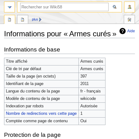
plus
Aide
Informations pour « Armes curés »
Aller
Aller
Informations de base
à
à
la
la
Titre affiché
Armes curés
navigation
recherche
Clé de tri par défaut
Armes curés
Taille de la page (en octets)
397
Identifiant de la page
2011
Langue du contenu de la page
fr - français
Modèle de contenu de la page
wikicode
Indexation par robots
Autorisée
Nombre de redirections vers cette page
1
Comptée comme page de contenu
Oui
Protection de la page