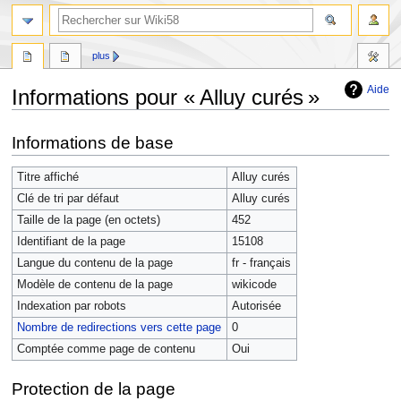
plus
Aide
Informations pour « Alluy curés »
Aller
Aller
Informations de base
à
à
la
la
Titre affiché
Alluy curés
navigation
recherche
Clé de tri par défaut
Alluy curés
Taille de la page (en octets)
452
Identifiant de la page
15108
Langue du contenu de la page
fr - français
Modèle de contenu de la page
wikicode
Indexation par robots
Autorisée
Nombre de redirections vers cette page
0
Comptée comme page de contenu
Oui
Protection de la page