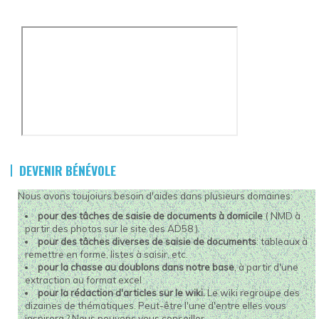
DEVENIR BÉNÉVOLE
Nous avons toujoiurs besoin d'aides dans plusieurs domaines:
pour des tâches de saisie de documents à domicile
( NMD à
partir des photos sur le site des AD58 ).
pour des tâches diverses de saisie de documents
: tableaux à
remettre en forme, listes à saisir, etc.
pour la chasse au doublons dans notre base
, à partir d'une
extraction au format excel
pour la rédaction d'articles sur le wiki.
Le wiki regroupe des
dizaines de thématiques. Peut-être l'une d'entre elles vous
inspirera ? Nous pouvons vous conseiller.