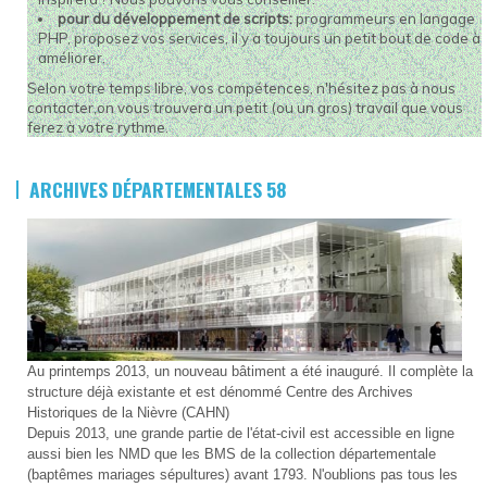
pour du développement de scripts:
programmeurs en langage
PHP,
proposez vos services, il y a toujours un petit bout de code à
améliorer.
Selon votre temps libre, vos compétences, n'hésitez pas à nous
contacter,on vous trouvera un petit (ou un gros) travail que vous
ferez à votre rythme.
ARCHIVES DÉPARTEMENTALES 58
Au printemps 2013, un nouveau bâtiment a été inauguré. Il complète la
structure déjà existante et est dénommé Centre des Archives
Historiques de la Nièvre (CAHN)
Depuis 2013, une grande partie de l'état-civil est accessible en ligne
aussi bien les NMD que les BMS de la collection départementale
(baptêmes mariages sépultures) avant 1793. N'oublions pas tous les