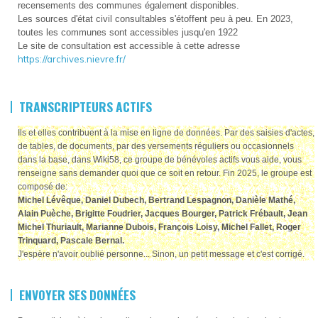
recensements des communes également disponibles.
Les sources d'état civil consultables s'étoffent peu à peu. En 2023,
toutes les communes sont accessibles jusqu'en 1922
Le site de consultation est accessible à cette adresse
https://archives.nievre.fr/
TRANSCRIPTEURS ACTIFS
Ils et elles contribuent à la mise en ligne de données. Par des saisies d'actes,
de tables, de documents, par des versements réguliers ou occasionnels
dans la base, dans Wiki58, ce groupe de bénévoles actifs vous aide, vous
renseigne sans demander quoi que ce soit en retour. Fin 2025, le groupe est
composé de:
Michel Lévêque, Daniel Dubech, Bertrand Lespagnon, Danièle Mathé,
Alain Puèche, Brigitte Foudrier, Jacques Bourger, Patrick Frébault, Jean
Michel Thuriault, Marianne Dubois, François Loisy, Michel Fallet, Roger
Trinquard, Pascale Bernal
.
J'espère n'avoir oublié personne... Sinon, un petit message et c'est corrigé.
ENVOYER SES DONNÉES